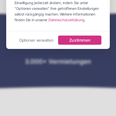
Einwilligung jederzeit ändern, indem Sie unter
"Optionen verwalten" Ihre getroffenen Einstellungen
selbst rückgängig machen. Weitere Informationen
finden Sie in unserer
Datenschutzerklärung
.
Zustimmen
Optionen verwalten
3.000+ Vermietungen