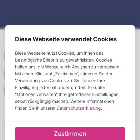
Diese Webseite verwendet Cookies
Diese Webseite nutzt Cookies, um Ihnen das
Unsere Eventmodule für
bestmögliche Erlebnis zu gewährleisten. Cookies
helfen uns, die Webseite mit Analysen zu verbessern.
Ihre Veranstaltung in
Mit einem Klick auf „Zustimmen“, stimmen Sie der
Verwendung von Cookies zu. Sie können Ihre
Erfurt
Einwilligung jederzeit ändern, indem Sie unter
"Optionen verwalten" Ihre getroffenen Einstellungen
selbst rückgängig machen. Weitere Informationen
finden Sie in unserer
Datenschutzerklärung
.
Zustimmen