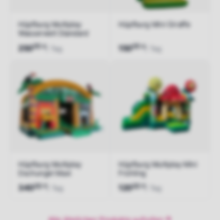
Hüpfburg Multiplay
Hüpfburg Mini Giraffe
Wasserwelt Standard
00
00
€
€
250
150
/ Tag
/ Tag
Jetzt anfragen
Jetzt anfragen
Hüpfburg Multiplay
Hüpfburg Multiplay Mini
Dschungel Maxi
Frühling
00
00
€
€
340
120
/ Tag
/ Tag
Jetzt anfragen
Jetzt anfragen
Alle ähnlichen Produkte aufrufen