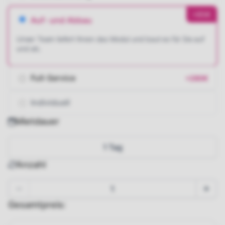
+85€
Auf- und Abbau
Unser Team liefert Ihnen das Modul und baut es für Sie auf
und ab.
Full-Service
+280€
Individuell
Mietdauer
1 Tag
Anzahl
Gesamtpreis: