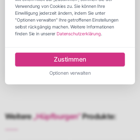
Abbauzeit
30 Minuten
Verwendung von Cookies zu. Sie können Ihre
Personen für Auf-/Abbau
1 Person
Einwilligung jederzeit ändern, indem Sie unter
"Optionen verwalten" Ihre getroffenen Einstellungen
Empfohlene Betreuer
1 Betreuer
selbst rückgängig machen. Weitere Informationen
Strombedarf
1x 230V / 16A
finden Sie in unserer
Datenschutzerklärung
.
Beschreibung
Zustimmen
Versicherung
Optionen verwalten
Weitere
„Hüpfburgen“
Produkte: