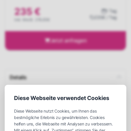
235 €
1 Tag
235€ / Tag
inkl. MwSt. 279,65€
Jetzt anfragen
Details
Einsatzort
Indoor
oder
Outdoor
Diese Webseite verwendet Cookies
Maße (LxBxH)
420 x 300 x 400 cm
Platzbedarf (LxBxH)
600 x 400 x 450 cm
Diese Webseite nutzt Cookies, um Ihnen das
bestmögliche Erlebnis zu gewährleisten. Cookies
Aufbauzeit
30 Minuten
helfen uns, die Webseite mit Analysen zu verbessern.
Mit einem Klick auf „Zustimmen“, stimmen Sie der