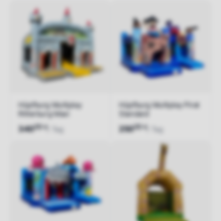
Hüpfburg Multiplay
Hüpfburg Multiplay Pirat
Ritterburg Maxi
Standard
00
00
€
€
340
250
/ Tag
/ Tag
Jetzt anfragen
Jetzt anfragen