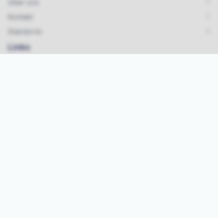
Über uns
Kontakt
Standorte
Links
Karriere & Jobs
Impressum
Datenschutz
AGB
Kontakt
Tel.:
07642/ 925 99 33
Mail:
info@vipa-events.de
Instagram
Jetzt Eventmodule mieten!