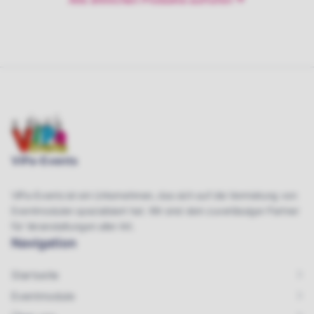
ViPa-Events
ViPa-Events ist ein Unternehmen, das sich auf die Vermietung von
Eventmodulen spezialisiert hat. Wir sind dein zuverlässiger Partner
für Veranstaltungen aller Art.
Navigation
Startseite
Eventmodule