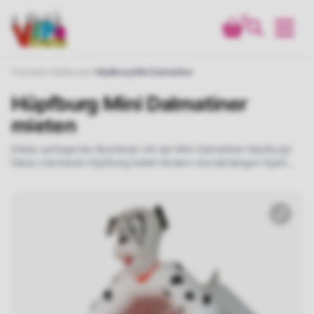
0
Produkte
Hüpfburgen
Hüpfburg Mini Dalmatiner
Hüpfburg Mini Dalmatiner
mieten
Erlebe aufregende Abenteuer mit der Mini-Dalmatiner-Hüpfburg!
Diese charmante Hüpfburg bietet Kindern stundenlangen Spaß
und ist perfekt für kleine Tierliebhaber. Miete sie jetzt und lass die
Kinder in die Welt der niedlichen Dalmatiner eintauchen!