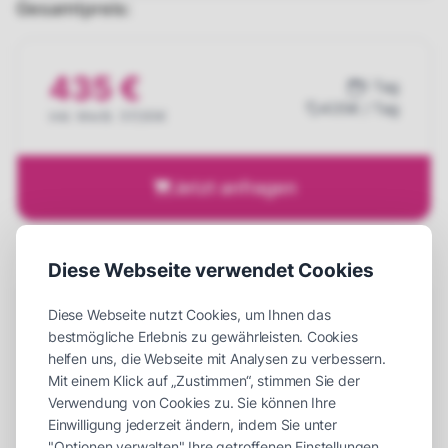
Gesamtpreis:
435 €
1 Tag
435€ / Tag
inkl. MwSt. 517,65€
Jetzt anfragen
Diese Webseite verwendet Cookies
Details
Diese Webseite nutzt Cookies, um Ihnen das
bestmögliche Erlebnis zu gewährleisten. Cookies
Einsatzort
Indoor
oder
Outdoor mit Zelt
helfen uns, die Webseite mit Analysen zu verbessern.
Mit einem Klick auf „Zustimmen“, stimmen Sie der
Platzbedarf (LxBxH)
150 x 200 x 250 cm
Verwendung von Cookies zu. Sie können Ihre
Einwilligung jederzeit ändern, indem Sie unter
Aufbauzeit
30 Minuten
"Optionen verwalten" Ihre getroffenen Einstellungen