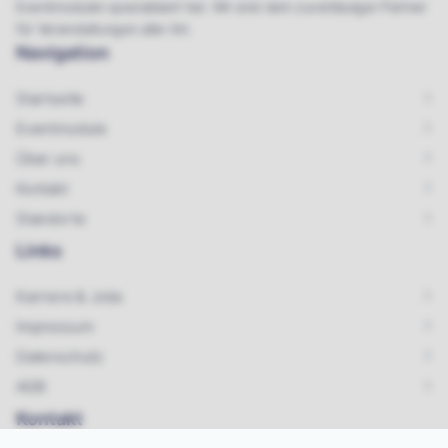
Eventmodulen spezialisiert hat. Wir sind dein zuverlässiger Partner
für Veranstaltungen aller Art.
Navigation
Startseite
Eventmodule
Über uns
Kontakt
Standorte
Links
Karriere & Jobs
Impressum
Datenschutz
AGB
Kontakt