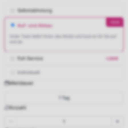
Selbstabholung
+85€
Auf- und Abbau
Unser Team liefert Ihnen das Modul und baut es für Sie auf
und ab.
Full-Service
+280€
Individuell
Mietdauer
1 Tag
Anzahl