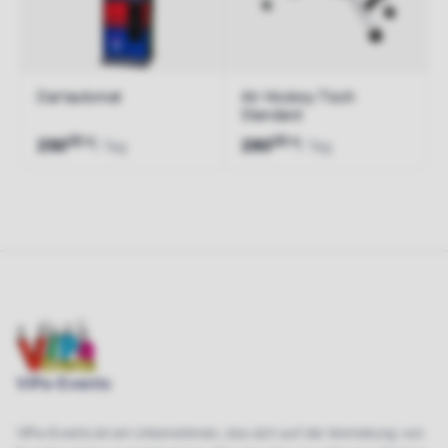
Dartautomat
Air Hockey Tisch
Standard
00
00
€
€
250
280
/ Tag
/ Tag
Jetzt anfragen
Jetzt anfragen
ViPa-Events
ViPa-Events ist ein Unternehmen, das sich auf die Vermietung von