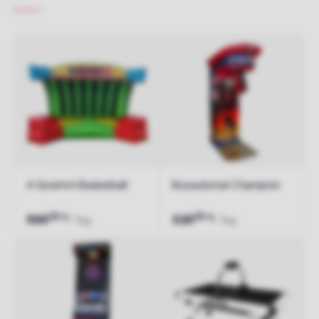
4 Gewinnt Basketball
Boxautomat Champion
00
00
€
€
500
320
/ Tag
/ Tag
Jetzt anfragen
Jetzt anfragen