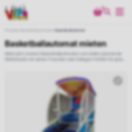
0
Produkte
Basketballautomaten
Basketballautomat
Basketballautomat mieten
Miete jetzt unseren Basketballautomaten und erlebe spannende
Wettkämpfe mit deinen Freunden oder Kollegen! Perfekt für jedes
Event, bietet dieser Automat verschiedene Schwierigkeitsstufen
und eine automatische Punktzählung für maximalen Spielspaß.