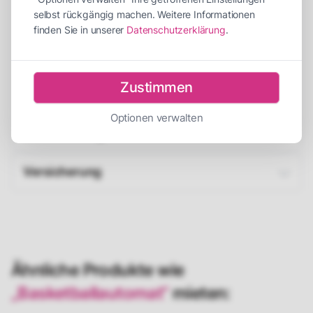
Abbauzeit
30 Minuten
selbst rückgängig machen. Weitere Informationen
finden Sie in unserer
Datenschutzerklärung
.
Personen für Auf-/Abbau
2 Personen
Empfohlene Betreuer
1 Betreuer
Strombedarf
1x 230V
Zustimmen
Optionen verwalten
Beschreibung
Versicherung
Ähnliche Produkte wie
„Basketballautomat“
mieten: