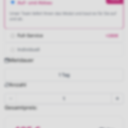
Auf- und Abbau
Unser Team liefert Ihnen das Modul und baut es für Sie auf
und ab.
Full-Service
+280€
Individuell
Mietdauer
1 Tag
Anzahl
Gesamtpreis: