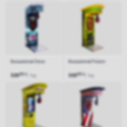
Boxautomat Disco
Boxautomat Poison
00
00
€
€
320
320
/ Tag
/ Tag
Jetzt anfragen
Jetzt anfragen