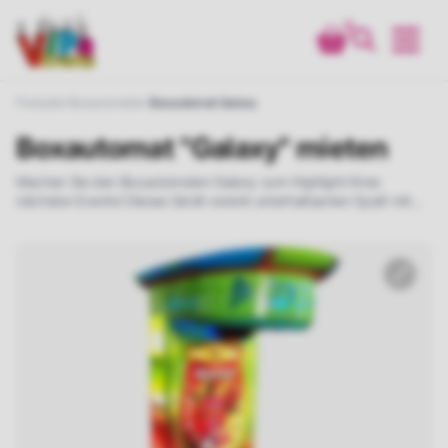
0
Produkte
Boxautomaten
Boxautomat Galaxy
Boxautomat "Galaxy" mieten
Machen Sie den Boxautomaten Galaxy zum Highlight Ihres
nächsten Events! Dieses Gerät vereint unterhaltsamen Spaß mit
sportlichem Ehrgeiz und bietet ein authentisches Boxerlebnis für
jede Altersgruppe. Mit seinem attraktiven Design zieht der Galaxy
garantiert alle Blicke auf sich.