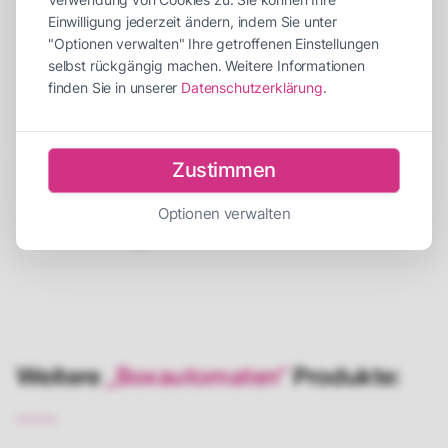
Abbauzeit
30 Minuten
Einwilligung jederzeit ändern, indem Sie unter
Personen für Auf-/Abbau
2 Personen
"Optionen verwalten" Ihre getroffenen Einstellungen
selbst rückgängig machen. Weitere Informationen
Empfohlene Betreuer
1 Betreuer
finden Sie in unserer
Datenschutzerklärung
.
Strombedarf
1 x 230V 16A
Zustimmen
Beschreibung
Optionen verwalten
Versicherung
Weitere
„Boxautomaten“
Produkte: