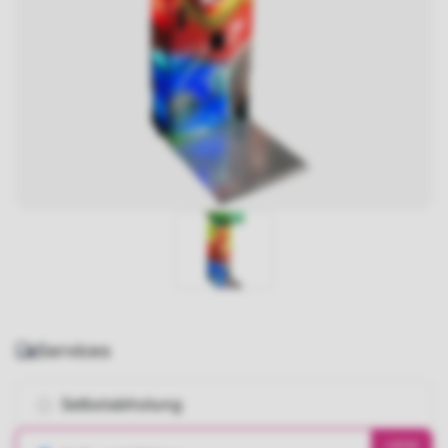
Services
Selbstabholung
+85€