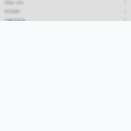
Über uns
Kontakt
Standorte
Links
Karriere & Jobs
Impressum
Datenschutz
AGB
Kontakt
Tel.:
07642/ 925 99 33
Mail:
info@vipa-events.de
Instagram
Jetzt Eventmodule mieten!