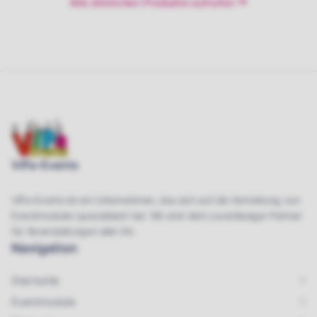
Alle ähnlichen Produkte aufrufen
ViPa-Events
ViPa-Events ist ein Unternehmen, das sich auf die Vermietung von
Eventmodulen spezialisiert hat. Wir sind dein zuverlässiger Partner
für Veranstaltungen aller Art.
Navigation
Startseite
Eventmodule