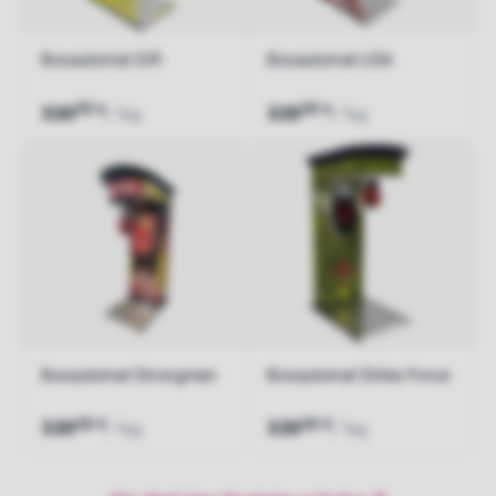
Boxautomat Gift
Boxautomat USA
00
00
€
€
320
320
/ Tag
/ Tag
Jetzt anfragen
Jetzt anfragen
Boxautomat Strongman
Boxautomat Strike Force
00
00
€
€
320
320
/ Tag
/ Tag
Jetzt anfragen
Jetzt anfragen