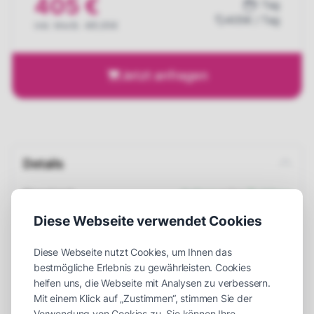
405 €
1 Tag
405€ / Tag
inkl. MwSt. 481,95€
Jetzt anfragen
Details
Einsatzort
Indoor
oder
Outdoor
Maße (LxBxH)
110 x 70 x 220 cm
Diese Webseite verwendet Cookies
Platzbedarf (LxBxH)
250 x 150 x 230 cm
Diese Webseite nutzt Cookies, um Ihnen das
bestmögliche Erlebnis zu gewährleisten. Cookies
Gewicht
120 kg
helfen uns, die Webseite mit Analysen zu verbessern.
Aufbauzeit
30 Minuten
Mit einem Klick auf „Zustimmen“, stimmen Sie der
Verwendung von Cookies zu. Sie können Ihre