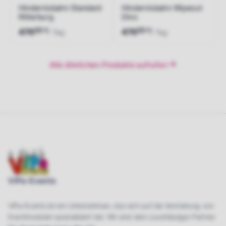
Hindernisbahn Standard
Hindernisbahn Wipeout
Ritterburg
Dino
00
00
€
€
470
470
/ Tag
/ Tag
Jetzt anfragen
Jetzt anfragen
Alle ähnlichen Produkte aufrufen
ViPa-Events
ViPa-Events ist ein Unternehmen, das sich auf die Vermietung von
Eventmodulen spezialisiert hat. Wir sind dein zuverlässiger Partner