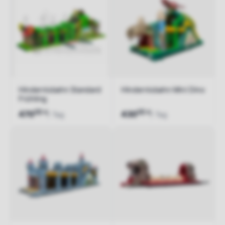
Hindernisbahn Standard
Hindernisbahn Mini Dino
Frühling
00
00
€
€
470
430
/ Tag
/ Tag
Jetzt anfragen
Jetzt anfragen