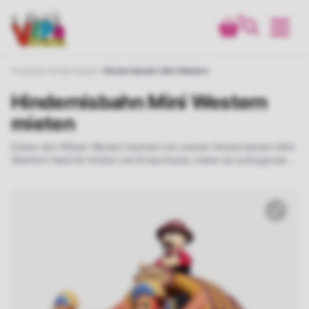
0
Produkte
Hindernisbahn
Hindernisbahn Mini Western
Hindernisbahn Mini Western
mieten
Erlebe den Wilden Westen hautnah mit unserer Hindernisbahn Mini
Western! Ideal für Kinder und Erwachsene, bietet sie aufregende
Abenteuer und stundenlangen Spaß. Miete jetzt und bringe den
Wilden Westen zu deinem Event!