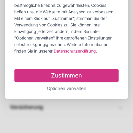
bestmögliche Erlebnis zu gewährleisten. Cookies
Maße (LxBxH)
900 x 380 x 500 cm
helfen uns, die Webseite mit Analysen zu verbessern.
Platzbedarf (LxBxH)
1100 x 500 x 550 cm
Mit einem Klick auf „Zustimmen“, stimmen Sie der
Verwendung von Cookies zu. Sie können Ihre
Aufbauzeit
30 Minuten
Einwilligung jederzeit ändern, indem Sie unter
"Optionen verwalten" Ihre getroffenen Einstellungen
Abbauzeit
30 Minuten
selbst rückgängig machen. Weitere Informationen
Personen für Auf-/Abbau
2 Personen
finden Sie in unserer
Datenschutzerklärung
.
Empfohlene Betreuer
2 Betreuer
Strombedarf
1x 230V / 16A
Zustimmen
Optionen verwalten
Beschreibung
Versicherung