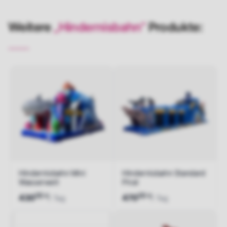
Weitere
„Hindernisbahn“
Produkte:
Hindernisbahn Mini
Hindernisbahn Standard
Wasserwelt
Pirat
00
00
€
€
430
470
/ Tag
/ Tag
Jetzt anfragen
Jetzt anfragen