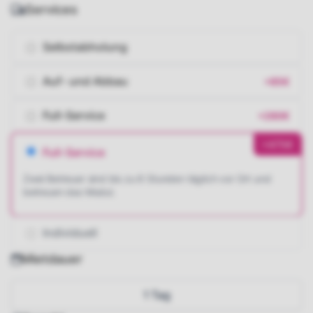
Services
Selbstabholung
Auf- und Abbau
+85€
Full-Service
+280€
+475€
Full-Service
Zwei Betreuer sind bis zu 6 Stunden täglich vor Ort und
betreuen das Modul.
Individuell
Mietdauer
1 Tag