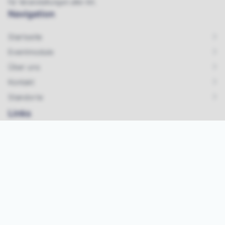
für Veranstaltungen aller Art.
Navigation
Startseite
Eventmodule
Über uns
Kontakt
Standorte
Links
Karriere & Jobs
Impressum
Datenschutz
AGB
Kontakt
Tel.:
07642/ 925 99 33