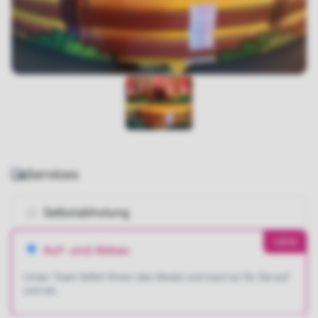
Services
Selbstabholung
+85€
Auf- und Abbau
Unser Team liefert Ihnen das Modul und baut es für Sie auf
und ab.