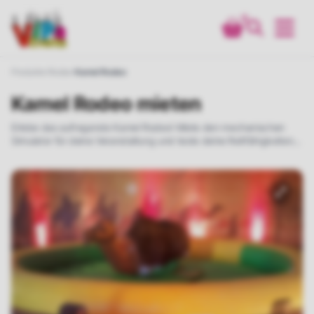
0
Produkte
Rodeo
Kamel Rodeo
Kamel Rodeo mieten
Erlebe das aufregende Kamel Rodeo! Miete den mechanischen
Simulator für deine Veranstaltung und teste deine Reitfähigkeiten
auf einem aufblasbaren Kamel. Spaß für alle Altersgruppen
garantiert!