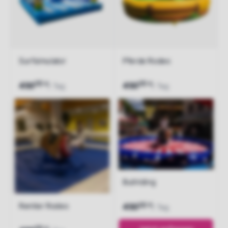
Surfsimulator
Pferde Rodeo
00
00
€
€
450
450
/ Tag
/ Tag
Jetzt anfragen
Jetzt anfragen
Bullriding
00
Rentier Rodeo
€
450
/ Tag