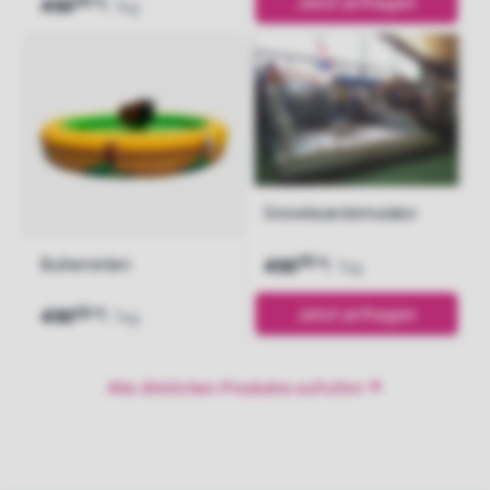
00
Jetzt anfragen
€
450
/ Tag
Jetzt anfragen
Snowboardsimulator
00
Bullenreiten
€
450
/ Tag
00
Jetzt anfragen
€
450
/ Tag
Jetzt anfragen
Alle ähnlichen Produkte aufrufen