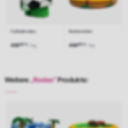
Fußballrodeo
Bullenreiten
00
00
€
€
450
450
/ Tag
/ Tag
Jetzt anfragen
Jetzt anfragen
Weitere
„Rodeo“
Produkte: