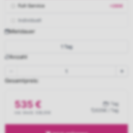
Full-Service
+280€
Individuell
Mietdauer
1 Tag
Anzahl
Gesamtpreis:
535 €
1 Tag
535€ / Tag
inkl. MwSt. 636,65€