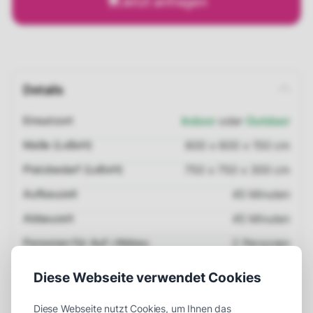
Jetzt anfragen
Details
Einsatzort
Indoor
oder
Outdoor
Maße (LxBxH)
600 x 600 x 150 cm
Platzbedarf (LxBxH)
750 x 750 x 300 cm
Aufbauzeit
45 Minuten
Abbauzeit
45 Minuten
Personen für Auf-/Abbau
2 Personen
Empfohlene Betreuer
1 Betreuer
Diese Webseite verwendet Cookies
Strombedarf
2 x 230V
Diese Webseite nutzt Cookies, um Ihnen das