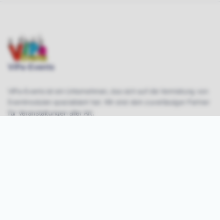
ViPa-Events
ViPa-Events ist ein Unternehmen, das sich auf die Vermietung von
Eventmodulen spezialisiert hat. Wir sind dein zuverlässiger Partner
für Veranstaltungen aller Art.
Navigation
Startseite
Eventmodule
Über uns
Kontakt
Standorte