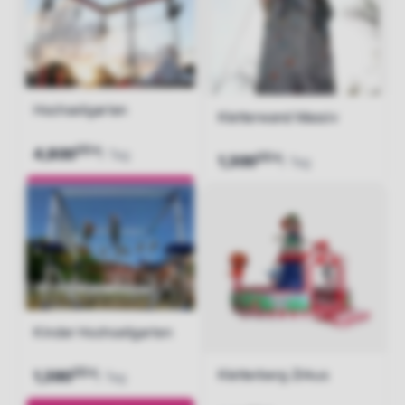
Hochseilgarten
Kletterwand Massiv
00
€
4,800
/ Tag
00
€
1,300
/ Tag
Jetzt anfragen
Jetzt anfragen
Kinder Hochseilgarten
00
Kletterberg Zirkus
€
1,390
/ Tag