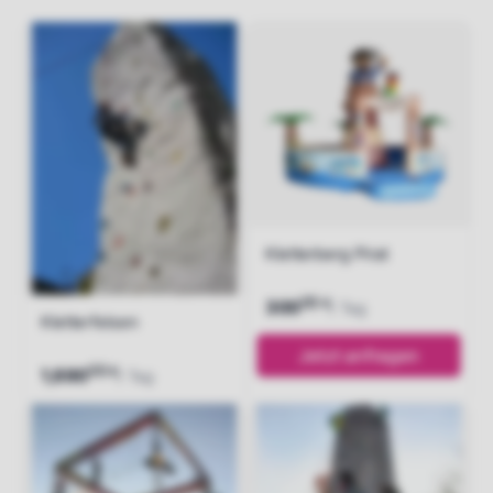
Kletterberg Pirat
00
€
300
/ Tag
Kletterfelsen
Jetzt anfragen
00
€
1,690
/ Tag
Jetzt anfragen