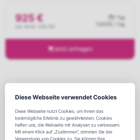
925 €
1 Tag
925€ / Tag
inkl. MwSt. 1.100,75€
Jetzt anfragen
Details
Diese Webseite verwendet Cookies
Einsatzort
Indoor
oder
Outdoor
Diese Webseite nutzt Cookies, um Ihnen das
Maße (LxBxH)
700 x 900 x 700 cm
bestmögliche Erlebnis zu gewährleisten. Cookies
Platzbedarf (LxBxH)
800 x 1000 x 750 cm
helfen uns, die Webseite mit Analysen zu verbessern.
Mit einem Klick auf „Zustimmen“, stimmen Sie der
Aufbauzeit
30 Minuten
Verwendung von Cookies zu. Sie können Ihre