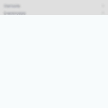
Startseite
Eventmodule
Über uns
Kontakt
Standorte
Links
Karriere & Jobs
Impressum
Datenschutz
AGB
Kontakt
Tel.:
07642/ 925 99 33
Mail:
info@vipa-events.de