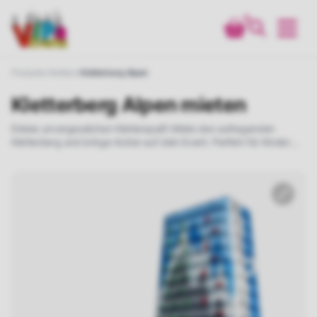
0
Produkte
Klettern
Kletterberg Alpen
Kletterberg Alpen mieten
Erlebe unvergesslichen Kletterspaß! Miete den aufregenden
Kletterberg und bringe Action auf dein Event. Perfekt für Kinder
und Erwachsene, die Abenteuer suchen.