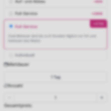
Auf- und Abbau
+85€
Full-Service
+280€
+475€
Full-Service
Zwei Betreuer sind bis zu 6 Stunden täglich vor Ort und
betreuen das Modul.
Individuell
Mietdauer
1 Tag
Anzahl
Gesamtpreis: