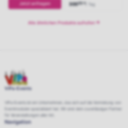
Jetzt anfragen
00
€
300
/ Tag
Jetzt anfragen
Alle ähnlichen Produkte aufrufen
ViPa-Events
ViPa-Events ist ein Unternehmen, das sich auf die Vermietung von
Eventmodulen spezialisiert hat. Wir sind dein zuverlässiger Partner
für Veranstaltungen aller Art.
Navigation