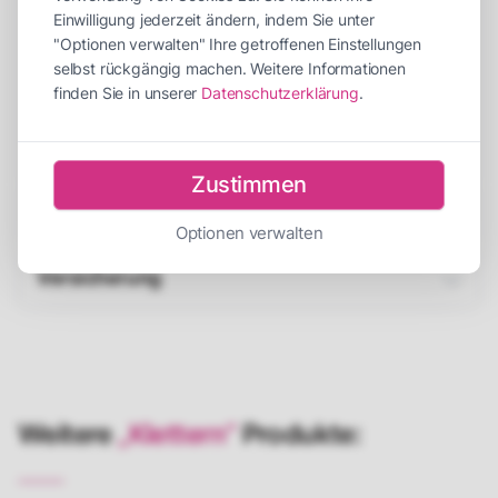
Einwilligung jederzeit ändern, indem Sie unter
Abbauzeit
30 Minuten
"Optionen verwalten" Ihre getroffenen Einstellungen
Personen für Auf-/Abbau
2 Personen
selbst rückgängig machen. Weitere Informationen
finden Sie in unserer
Datenschutzerklärung
.
Empfohlene Betreuer
2 Betreuer
Strombedarf
1 x 230V
Zustimmen
Beschreibung
Optionen verwalten
Versicherung
Weitere
„Klettern“
Produkte: