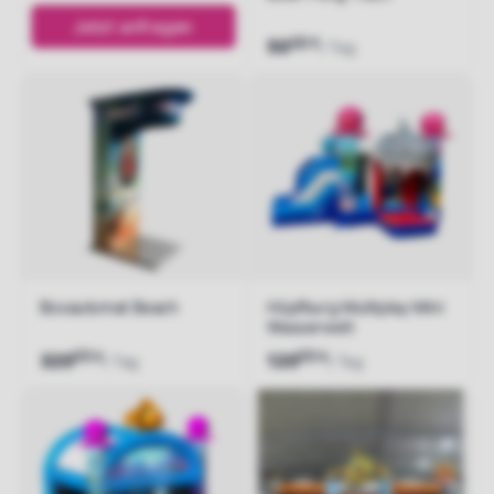
Jetzt anfragen
00
€
50
/ Tag
Jetzt anfragen
Boxautomat Beach
Hüpfburg Multiplay Mini
Wasserwelt
00
00
€
€
320
120
/ Tag
/ Tag
Jetzt anfragen
Jetzt anfragen