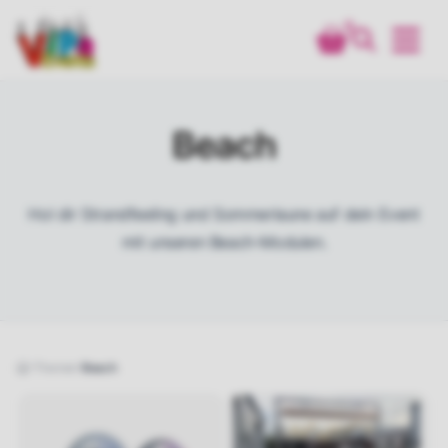
0
Beach
Hol dir Strandfeeling und Sommerlaune auf dein Event
mit unseren Beach-Modulen.
Themen
Beach