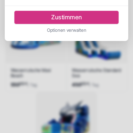
150
450
/ Tag
/ Tag
Jetzt anfragen
Jetzt anfragen
Zustimmen
Optionen verwalten
Wasserrutsche Maxi
Wasserrutsche Standard
Beach
Sea
00
00
€
€
550
450
/ Tag
/ Tag
Jetzt anfragen
Jetzt anfragen