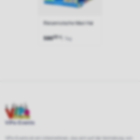
Riesenrutsche Maxi Hai
00
€
590
/ Tag
Jetzt anfragen
ViPa-Events
ViPa-Events ist ein Unternehmen, das sich auf die Vermietung von