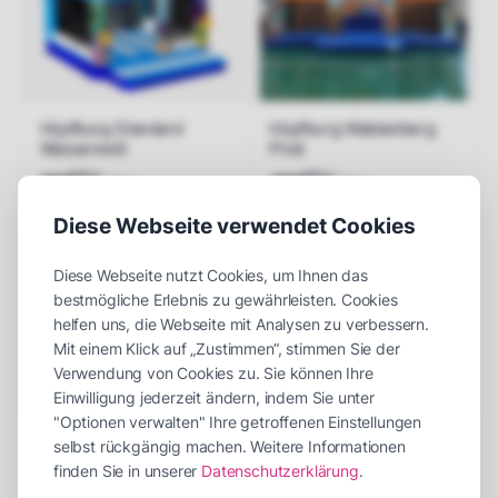
Hüpfburg Standard
Hüpfburg Wabbelberg
Wasserwelt
Pirat
00
00
€
€
195
450
/ Tag
/ Tag
Diese Webseite verwendet Cookies
Jetzt anfragen
Jetzt anfragen
Diese Webseite nutzt Cookies, um Ihnen das
bestmögliche Erlebnis zu gewährleisten. Cookies
helfen uns, die Webseite mit Analysen zu verbessern.
Mit einem Klick auf „Zustimmen“, stimmen Sie der
Verwendung von Cookies zu. Sie können Ihre
Einwilligung jederzeit ändern, indem Sie unter
"Optionen verwalten" Ihre getroffenen Einstellungen
Limbo mit Palmen
Surfsimulator
selbst rückgängig machen. Weitere Informationen
finden Sie in unserer
Datenschutzerklärung
.
00
00
€
€