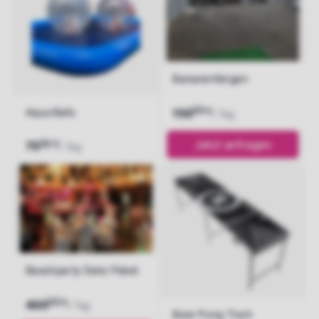
Bananenfangen
00
Aqua Balls
€
150
/ Tag
00
Jetzt anfragen
€
75
/ Tag
Jetzt anfragen
Beachparty Deko Paket
00
€
400
/ Tag
Beer Pong Tisch