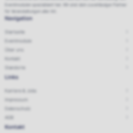
Eventmodulen spezialisiert hat. Wir sind dein zuverlässiger Partner
für Veranstaltungen aller Art.
Navigation
Startseite
Eventmodule
Über uns
Kontakt
Standorte
Links
Karriere & Jobs
Impressum
Datenschutz
AGB
Kontakt