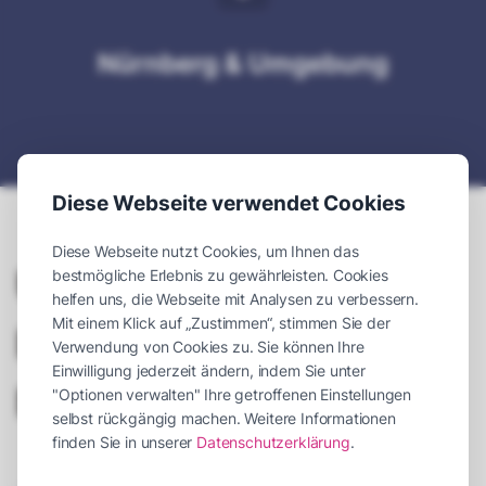
Nürnberg & Umgebung
Diese Webseite verwendet Cookies
Diese Webseite nutzt Cookies, um Ihnen das
Unsere Eventmodule für
bestmögliche Erlebnis zu gewährleisten. Cookies
helfen uns, die Webseite mit Analysen zu verbessern.
Mit einem Klick auf „Zustimmen“, stimmen Sie der
Ihre Veranstaltung in
Verwendung von Cookies zu. Sie können Ihre
Einwilligung jederzeit ändern, indem Sie unter
Nürnberg
"Optionen verwalten" Ihre getroffenen Einstellungen
selbst rückgängig machen. Weitere Informationen
finden Sie in unserer
Datenschutzerklärung
.