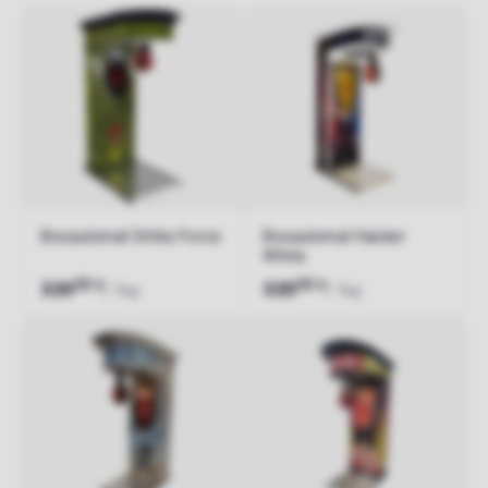
Boxautomat Strike Force
Boxautomat Hacker
White
00
00
€
€
320
320
/ Tag
/ Tag
Jetzt anfragen
Jetzt anfragen