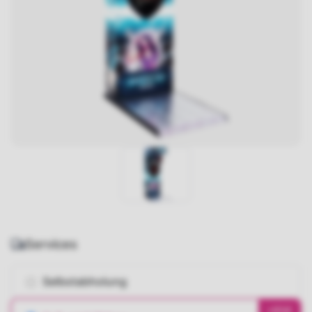
Services
Selbstabholung
+85€