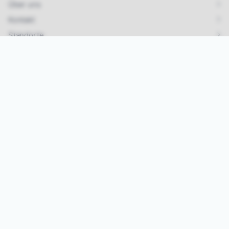
Über uns
Kontakt
Standorte
Links
Karriere & Jobs
Impressum
Datenschutz
AGB
Kontakt
Tel.:
07642/ 925 99 33
Mail:
info@vipa-events.de
Instagram
Jetzt Eventmodule mieten!