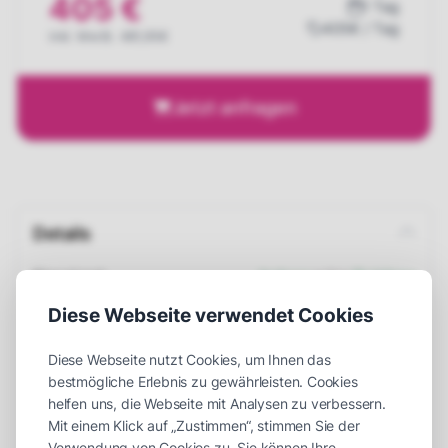
405 €
1 Tag
405€ / Tag
inkl. MwSt. 481,95€
Jetzt anfragen
Details
Einsatzort
Indoor
oder
Outdoor
Maße (LxBxH)
110 x 70 x 220 cm
Diese Webseite verwendet Cookies
Platzbedarf (LxBxH)
250 x 150 x 230 cm
Diese Webseite nutzt Cookies, um Ihnen das
bestmögliche Erlebnis zu gewährleisten. Cookies
Gewicht
120 kg
helfen uns, die Webseite mit Analysen zu verbessern.
Aufbauzeit
30 Minuten
Mit einem Klick auf „Zustimmen“, stimmen Sie der
Verwendung von Cookies zu. Sie können Ihre