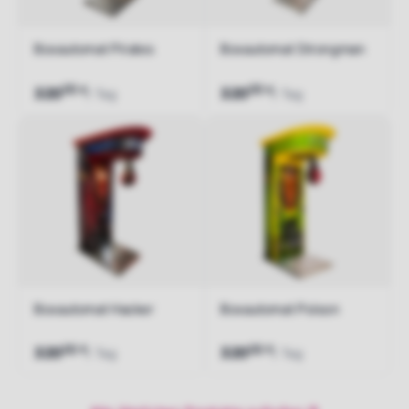
Boxautomat Pirates
Boxautomat Strongman
00
00
€
€
320
320
/ Tag
/ Tag
Jetzt anfragen
Jetzt anfragen
Boxautomat Hacker
Boxautomat Poison
00
00
€
€
320
320
/ Tag
/ Tag
Jetzt anfragen
Jetzt anfragen