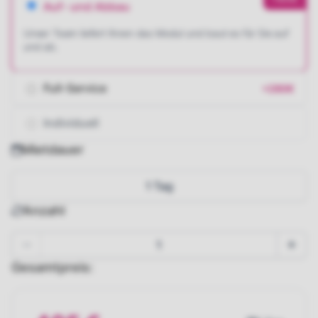
Auf- und Abbau
Unser Team liefert Ihnen das Modul und baut es für Sie auf
und ab.
Full-Service
+280€
Individuell
Mietdauer
1 Tag
Anzahl
Gesamtpreis: