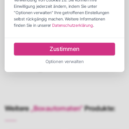
Abbauzeit
30 Minuten
Einwilligung jederzeit ändern, indem Sie unter
Personen für Auf-/Abbau
2 Personen
"Optionen verwalten" Ihre getroffenen Einstellungen
selbst rückgängig machen. Weitere Informationen
Empfohlene Betreuer
1 Betreuer
finden Sie in unserer
Datenschutzerklärung
.
Strombedarf
1 x 230V 16A
Zustimmen
Beschreibung
Optionen verwalten
Versicherung
Weitere
„Boxautomaten“
Produkte: