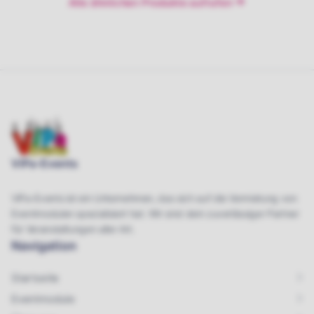
Alle ähnlichen Produkte aufrufen
ViPa-Events
ViPa-Events ist ein Unternehmen, das sich auf die Vermietung von
Eventmodulen spezialisiert hat. Wir sind dein zuverlässiger Partner
für Veranstaltungen aller Art.
Navigation
Startseite
Eventmodule