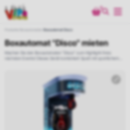
0
Produkte
Boxautomaten
Boxautomat Disco
Boxautomat "Disco" mieten
Machen Sie den Boxautomaten "Disco" zum Highlight Ihres
nächsten Events! Dieses Gerät kombiniert Spaß mit sportlichem
Ehrgeiz und bietet ein authentisches Boxerlebnis für alle
Altersgruppen. Sein attraktives Design zieht die Aufmerksamkeit
auf sich und verspricht Unterhaltung auf höchstem Niveau.