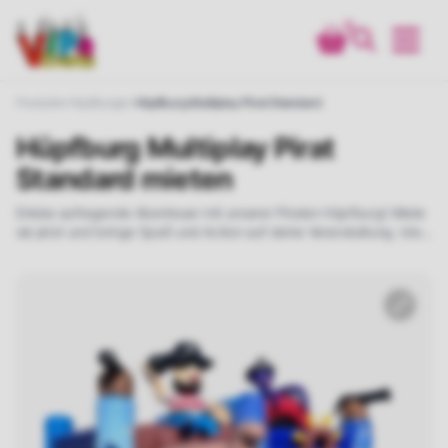
0
Produkte
Hüpfburgen
Hüpfburg Multiplay Pirat Standard
Hüpfburg Multiplay Pirat
Standard mieten
Erlebe aufregende Abenteuer mit unserer Piraten Hüpfburg! Miete
sie jetzt und bringe Spaß und Action auf deine Veranstaltung. Ideal
für Kinder, die Rutschen, Klettern und Hüpfen lieben. Perfekt für
Piratenpartys!