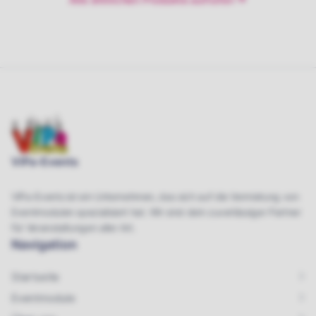
ViPa-Events
ViPa-Events ist ein Unternehmen, das sich auf die Vermietung von
Eventmodulen spezialisiert hat. Wir sind dein zuverlässiger Partner
für Veranstaltungen aller Art.
Navigation
Startseite
Eventmodule