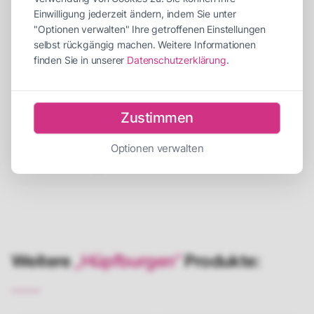
Abbauzeit
30 Minuten
Einwilligung jederzeit ändern, indem Sie unter
Personen für Auf-/Abbau
2 Personen
"Optionen verwalten" Ihre getroffenen Einstellungen
selbst rückgängig machen. Weitere Informationen
Empfohlene Betreuer
1 Betreuer
finden Sie in unserer
Datenschutzerklärung
.
Strombedarf
1 x 230V
Zustimmen
Beschreibung
Optionen verwalten
Versicherung
Weitere
„Hüpfburgen“
Produkte: