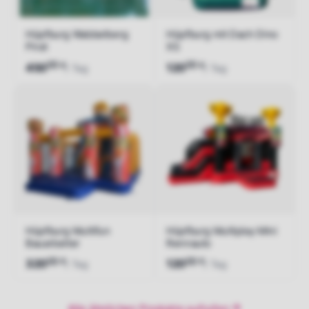
Hüpfburg Wabbelberg
Hüpfburg mit Dach Dino
Pirat
XS
00
00
€
€
450
120
/ Tag
/ Tag
Jetzt anfragen
Jetzt anfragen
Hüpfburg Multifun
Hüpfburg Multiplay Mini
Bauarbeiter
Rennauto
00
00
€
€
320
120
/ Tag
/ Tag
Jetzt anfragen
Jetzt anfragen
Alle ähnlichen Produkte aufrufen