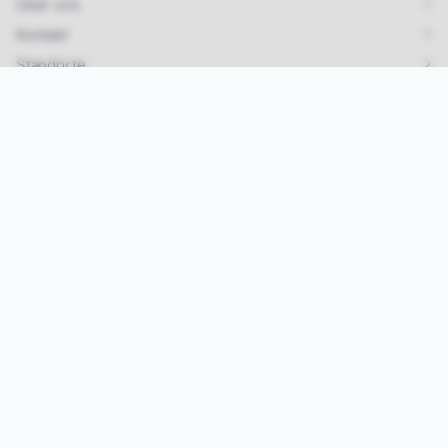
Über uns
Kontakt
Standorte
Links
Karriere & Jobs
Impressum
Datenschutz
AGB
Kontakt
Tel.:
07642/ 925 99 33
Mail:
info@vipa-events.de
Instagram
Jetzt Eventmodule mieten!