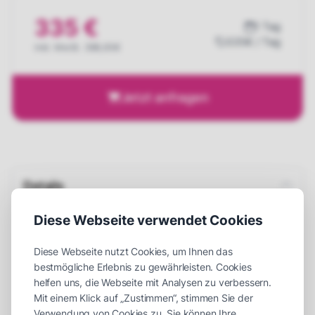
335 €
1 Tag
335€ / Tag
inkl. MwSt. 398,65€
Jetzt anfragen
Details
Einsatzort
Indoor
oder
Outdoor
Diese Webseite verwendet Cookies
Maße (LxBxH)
550 x 500 x 400 cm
Diese Webseite nutzt Cookies, um Ihnen das
Platzbedarf (LxBxH)
750 x 750 x 450 cm
bestmögliche Erlebnis zu gewährleisten. Cookies
helfen uns, die Webseite mit Analysen zu verbessern.
Aufbauzeit
30 Minuten
Mit einem Klick auf „Zustimmen“, stimmen Sie der
Verwendung von Cookies zu. Sie können Ihre