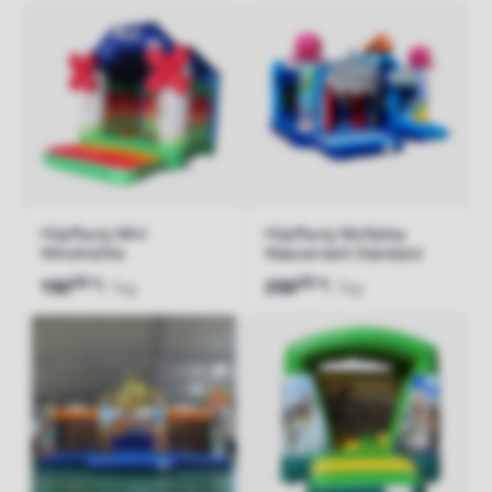
Hüpfburg Mini
Hüpfburg Multiplay
Windmühle
Wasserwelt Standard
00
00
€
€
150
250
/ Tag
/ Tag
Jetzt anfragen
Jetzt anfragen