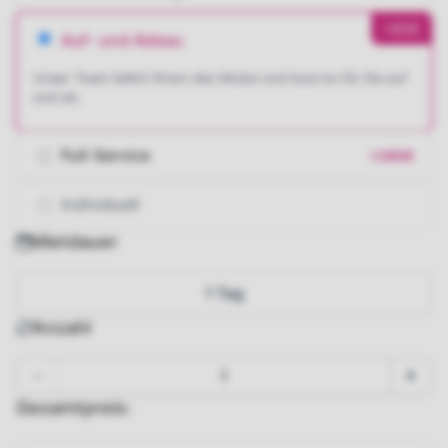
+85€
Auf- und Abbau
Unser Team liefert Ihnen das Modul und baut es für Sie auf
und ab.
Full-Service
+280€
Individuell
Mietdauer
1 Tag
Anzahl
Gesamtpreis: