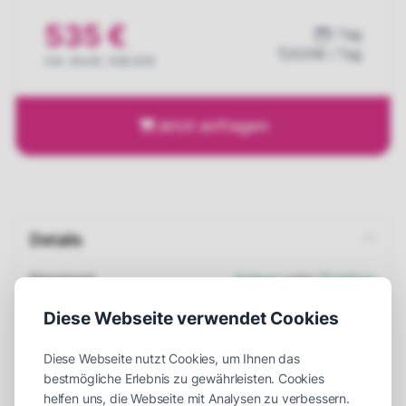
535 €
1 Tag
535€ / Tag
inkl. MwSt. 636,65€
Jetzt anfragen
Details
Einsatzort
Indoor
oder
Outdoor
Maße (LxBxH)
850 x 450 x 600 cm
Diese Webseite verwendet Cookies
Platzbedarf (LxBxH)
1050 x 500 x 650 cm
Diese Webseite nutzt Cookies, um Ihnen das
Aufbauzeit
30 Minuten
bestmögliche Erlebnis zu gewährleisten. Cookies
helfen uns, die Webseite mit Analysen zu verbessern.