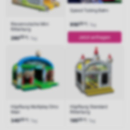
Speed Tubing Bahn
00
Riesenrutsche Mini
€
950
/ Tag
Ritterburg
00
Jetzt anfragen
€
280
/ Tag
Jetzt anfragen
Hüpfburg Multiplay Dino
Hüpfburg Standard
Maxi
Ritterburg
00
00
€
€
340
195
/ Tag
/ Tag