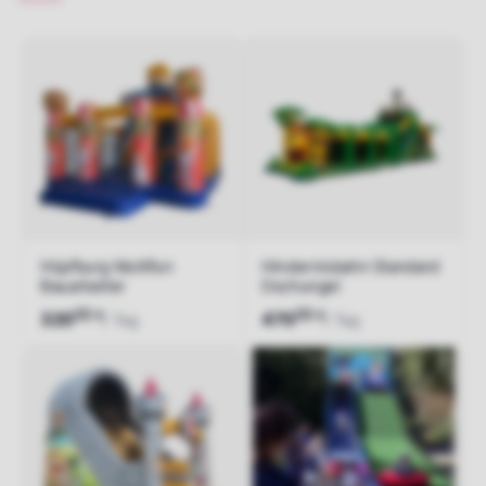
Hüpfburg Multifun
Hindernisbahn Standard
Bauarbeiter
Dschungel
00
00
€
€
320
470
/ Tag
/ Tag
Jetzt anfragen
Jetzt anfragen