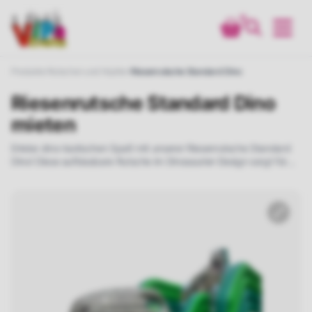
0
Produkte
Rutschen und Hüpfen
Riesenrutsche Standard Dino
Riesenrutsche Standard Dino
mieten
Erlebe dino-tastischen Spaß mit unserer Riesenrutsche Standard
Dino! Diese aufblasbare Rutsche im Dinosaurier-Design sorgt für
aufregende Abenteuer bei jedem Event. Ideal für
Kindergeburtstage, Firmenfeiern und mehr. Jetzt mieten und in die
prähistorische Welt eintauchen!