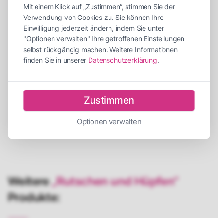
Abbauzeit
30 Minuten
Mit einem Klick auf „Zustimmen“, stimmen Sie der
Personen für Auf-/Abbau
2 Personen
Verwendung von Cookies zu. Sie können Ihre
Einwilligung jederzeit ändern, indem Sie unter
Empfohlene Betreuer
1 Betreuer
"Optionen verwalten" Ihre getroffenen Einstellungen
selbst rückgängig machen. Weitere Informationen
Strombedarf
2 x 230V
finden Sie in unserer
Datenschutzerklärung
.
Beschreibung
Zustimmen
Versicherung
Optionen verwalten
Weitere
„Rutschen und Hüpfen“
Produkte: