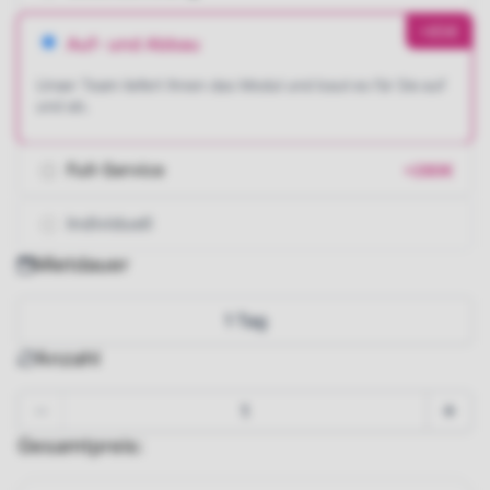
+85€
Auf- und Abbau
Unser Team liefert Ihnen das Modul und baut es für Sie auf
und ab.
Full-Service
+280€
Individuell
Mietdauer
1 Tag
Anzahl
Gesamtpreis: