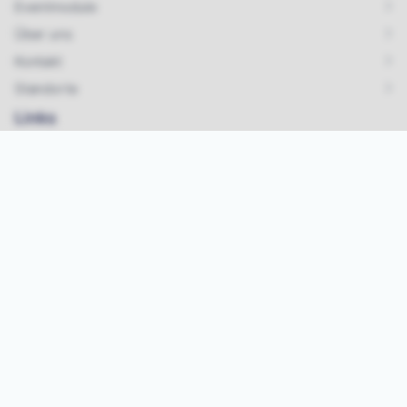
Eventmodule
Über uns
Kontakt
Standorte
Links
Karriere & Jobs
Impressum
Datenschutz
AGB
Kontakt
Tel.:
07642/ 925 99 33
Mail:
info@vipa-events.de
Instagram