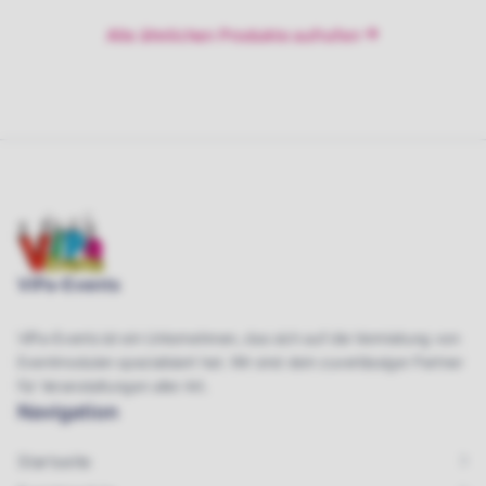
Jetzt anfragen
Jetzt anfragen
Alle ähnlichen Produkte aufrufen
ViPa-Events
ViPa-Events ist ein Unternehmen, das sich auf die Vermietung von
Eventmodulen spezialisiert hat. Wir sind dein zuverlässiger Partner
für Veranstaltungen aller Art.
Navigation
Startseite